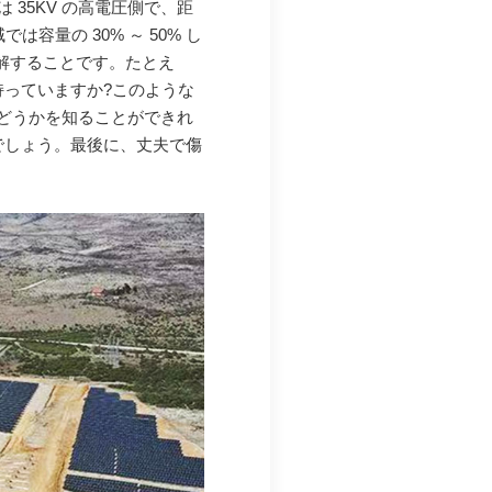
 35KV の高電圧側で、距
量の 30% ～ 50% し
理解することです。たとえ
持っていますか?このような
どうかを知ることができれ
でしょう。最後に、丈夫で傷