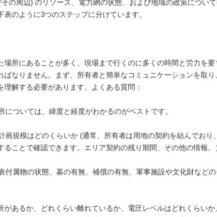
びその周辺) のリソース、電力網の状態、および地域の政策につい
下表のように3つのステップに分けています。
た場所にあることが多く、現場まで行くのに多くの時間と労力を要
ればなりません。まず、所有者と簡単なコミュニケーションを取り
を理解する必要があります。よくある質問：
場所については、緯度と経度がわかるのがベストです。
と計画規模はどのくらいか (通常、所有者は用地の契約を結んでお
することで確認できます。エリア契約の残り期間、その他の情報。
、地表付属物の状態、墓の有無、補償の有無、軍事施設や文化財などの
所があるか、どれくらい離れているか、電圧レベルはどれくらいか