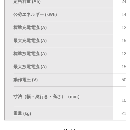
定格容量 (Ah)
240
公称エネルギー (kWh)
147
標準充電電流 (A)
120
最大充電電流 (A)
150
標準放電電流 (A)
120
最大放電電流 (A)
150
動作電圧 (V)
500
寸法（幅・奥行き・高さ）（mm）
108
重量 (kg)
≤19