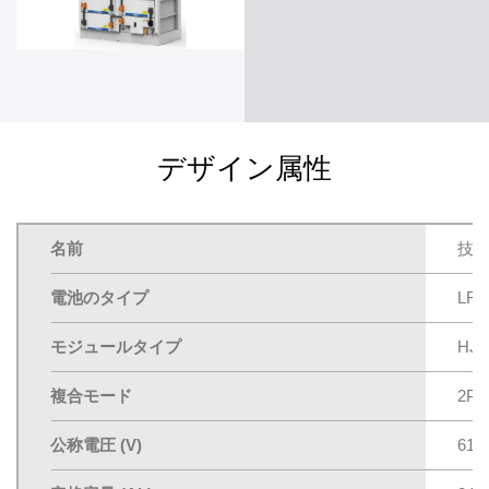
デザイン属性
名前
技
電池のタイプ
LFP
モジュールタイプ
HJE
複合モード
2P(
公称電圧 (V)
614