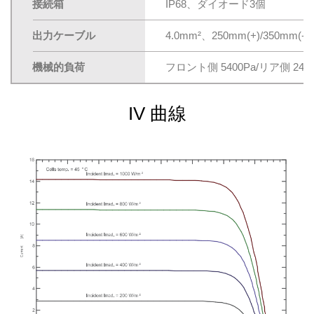
接続箱
IP68、ダイオード3個
出力ケーブル
4.0mm²、250mm(+)/350
機械的負荷
フロント側 5400Pa/リア側 2400
IV 曲線