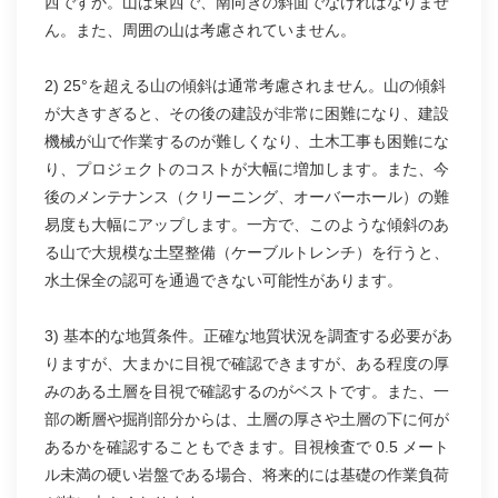
西ですか。山は東西で、南向きの斜面でなければなりませ
ん。また、周囲の山は考慮されていません。
2) 25°を超える山の傾斜は通常考慮されません。山の傾斜
が大きすぎると、その後の建設が非常に困難になり、建設
機械が山で作業するのが難しくなり、土木工事も困難にな
り、プロジェクトのコストが大幅に増加します。また、今
後のメンテナンス（クリーニング、オーバーホール）の難
易度も大幅にアップします。一方で、このような傾斜のあ
る山で大規模な土塁整備（ケーブルトレンチ）を行うと、
水土保全の認可を通過できない可能性があります。
3) 基本的な地質条件。正確な地質状況を調査する必要があ
りますが、大まかに目視で確認できますが、ある程度の厚
みのある土層を目視で確認するのがベストです。また、一
部の断層や掘削部分からは、土層の厚さや土層の下に何が
あるかを確認することもできます。目視検査で 0.5 メート
ル未満の硬い岩盤である場合、将来的には基礎の作業負荷