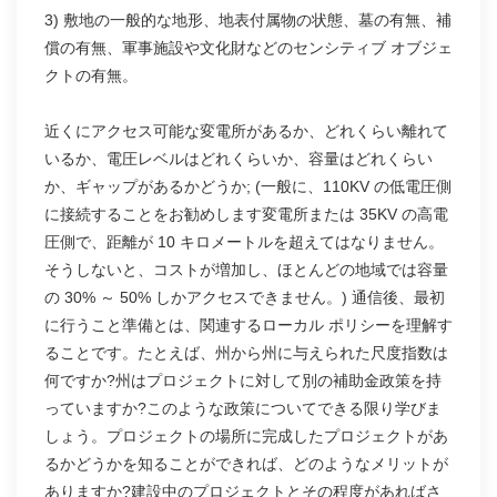
3) 敷地の一般的な地形、地表付属物の状態、墓の有無、補
償の有無、軍事施設や文化財などのセンシティブ オブジェ
クトの有無。
近くにアクセス可能な変電所があるか、どれくらい離れて
いるか、電圧レベルはどれくらいか、容量はどれくらい
か、ギャップがあるかどうか; (一般に、110KV の低電圧側
に接続することをお勧めします変電所または 35KV の高電
圧側で、距離が 10 キロメートルを超えてはなりません。
そうしないと、コストが増加し、ほとんどの地域では容量
の 30% ～ 50% しかアクセスできません。) 通信後、最初
に行うこと準備とは、関連するローカル ポリシーを理解す
ることです。たとえば、州から州に与えられた尺度指数は
何ですか?州はプロジェクトに対して別の補助金政策を持
っていますか?このような政策についてできる限り学びま
しょう。プロジェクトの場所に完成したプロジェクトがあ
るかどうかを知ることができれば、どのようなメリットが
ありますか?建設中のプロジェクトとその程度があればさ