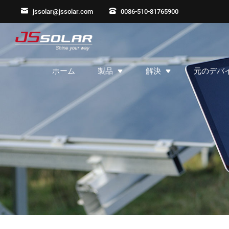
jssolar@jssolar.com
0086-510-81765900
ホーム
製品
解決
元のデバ