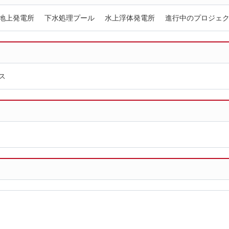
地上発電所
下水処理プール
水上浮体発電所
進行中のプロジェ
ス