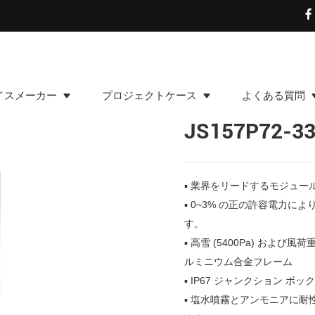
イスメーカー
プロジェクトケース
よくある質問
JS157P72-3
▪ 業界をリードするモジュール効
▪ 0~3% の正の許容電力に
す。
▪ 高雪 (5400Pa) および風
ルミニウム合金フレーム
▪ IP67 ジャンクション ボ
▪ 塩水噴霧とアンモニアに