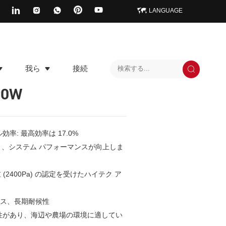
LANGUAGE
我ら
接続
30W
率: 最高効率は 17.0%
より、システム パフォーマンスが向上しま
荷重 (2400Pa) の認定を受けたハイテク ア
ックス、長期耐候性
耐性があり、海辺や農場の環境に適してい