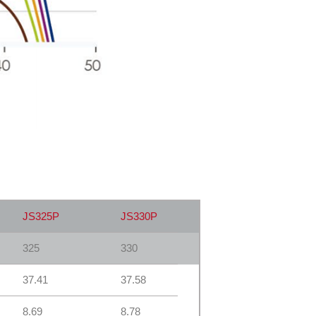
JS325P
JS330P
325
330
37.41
37.58
8.69
8.78