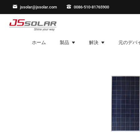
jssolar@jssolar.com
0086-510-81765900
ホーム
製品
解決
元のデバ