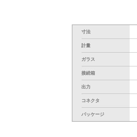
寸法
計量
ガラス
接続箱
出力
コネクタ
パッケージ