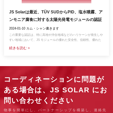
JS Solarは最近、TÜV SUDからPID、塩水噴霧、ア
ンモニア腐食に対する太陽光発電モジュールの認証
を取得しました。
2024-01-10 カム・シャン書きます
この重要な認証は、特に高地や沖合地域などのハリケーンが発生しや
すい地域において、JS モジュールの優れた安全性、信頼性、優れた
耐候性を裏付けるものです。.
続きを読む >
コーディネーションに問題が
ある場合は、JS SOLAR にお
問い合わせください
物事を簡単にし、パートナーシップを構築し、連絡先