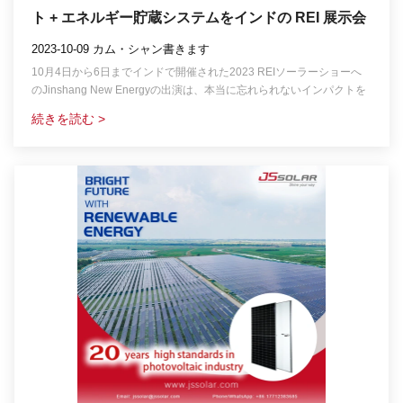
ト + エネルギー貯蔵システムをインドの REI 展示会
でデビューしました
2023-10-09 カム・シャン書きます
10月4日から6日までインドで開催された2023 REIソーラーショーへ
のJinshang New Energyの出演は、本当に忘れられないインパクトを
与えました。.
続きを読む >