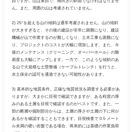
西ですか。山は東西で、南向きの斜面でなければなりませ
ん。また、周囲の山は考慮されていません。
2) 25°を超える山の傾斜は通常考慮されません。山の傾斜
が大きすぎると、その後の建設が非常に困難になり、建設
機械が山で作業するのが難しくなり、土木工事も困難にな
り、プロジェクトのコストが大幅に増加します。また、今
後のメンテナンス（クリーニング、オーバーホール）の難
易度も大幅にアップします。一方で、このような傾斜のあ
る山で大規模な土塁整備（ケーブルトレンチ）を行うと、
水土保全の認可を通過できない可能性があります。
3) 基本的な地質条件。正確な地質状況を調査する必要があ
りますが、大まかに目視で確認できますが、ある程度の厚
みのある土層を目視で確認するのがベストです。また、一
部の断層や掘削部分からは、土層の厚さや土層の下に何が
あるかを確認することもできます。目視検査で 0.5 メート
ル未満の硬い岩盤である場合、将来的には基礎の作業負荷