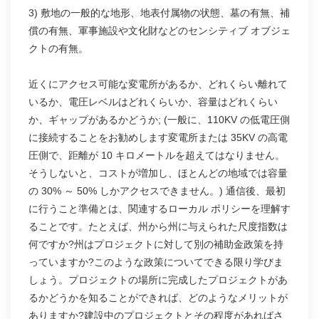
3) 敷地の一般的な地形、地表付属物の状態、墓の有無、補
償の有無、軍事施設や文化財などのセンシティブ オブジェ
クトの有無。
近くにアクセス可能な変電所があるか、どれくらい離れて
いるか、電圧レベルはどれくらいか、容量はどれくらい
か、ギャップがあるかどうか; (一般に、110KV の低電圧側
に接続することをお勧めします変電所または 35KV の高電
圧側で、距離が 10 キロメートルを超えてはなりません。
そうしないと、コストが増加し、ほとんどの地域では容量
の 30% ～ 50% しかアクセスできません。) 通信後、最初
に行うこと準備とは、関連するローカル ポリシーを理解す
ることです。たとえば、州から州に与えられた尺度指数は
何ですか?州はプロジェクトに対して別の補助金政策を持
っていますか?このような政策についてできる限り学びま
しょう。プロジェクトの場所に完成したプロジェクトがあ
るかどうかを知ることができれば、どのようなメリットが
ありますか?建設中のプロジェクトとその程度があればさ