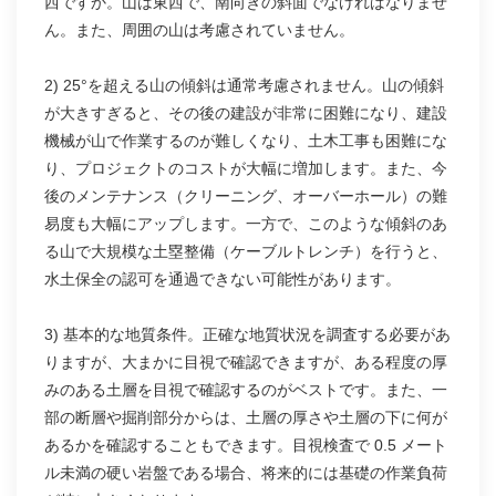
西ですか。山は東西で、南向きの斜面でなければなりませ
ん。また、周囲の山は考慮されていません。
2) 25°を超える山の傾斜は通常考慮されません。山の傾斜
が大きすぎると、その後の建設が非常に困難になり、建設
機械が山で作業するのが難しくなり、土木工事も困難にな
り、プロジェクトのコストが大幅に増加します。また、今
後のメンテナンス（クリーニング、オーバーホール）の難
易度も大幅にアップします。一方で、このような傾斜のあ
る山で大規模な土塁整備（ケーブルトレンチ）を行うと、
水土保全の認可を通過できない可能性があります。
3) 基本的な地質条件。正確な地質状況を調査する必要があ
りますが、大まかに目視で確認できますが、ある程度の厚
みのある土層を目視で確認するのがベストです。また、一
部の断層や掘削部分からは、土層の厚さや土層の下に何が
あるかを確認することもできます。目視検査で 0.5 メート
ル未満の硬い岩盤である場合、将来的には基礎の作業負荷