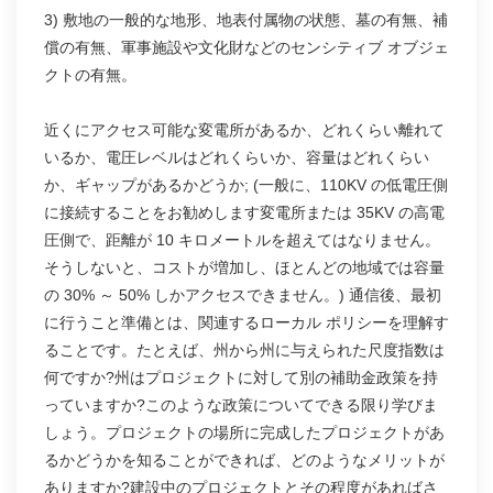
3) 敷地の一般的な地形、地表付属物の状態、墓の有無、補
償の有無、軍事施設や文化財などのセンシティブ オブジェ
クトの有無。
近くにアクセス可能な変電所があるか、どれくらい離れて
いるか、電圧レベルはどれくらいか、容量はどれくらい
か、ギャップがあるかどうか; (一般に、110KV の低電圧側
に接続することをお勧めします変電所または 35KV の高電
圧側で、距離が 10 キロメートルを超えてはなりません。
そうしないと、コストが増加し、ほとんどの地域では容量
の 30% ～ 50% しかアクセスできません。) 通信後、最初
に行うこと準備とは、関連するローカル ポリシーを理解す
ることです。たとえば、州から州に与えられた尺度指数は
何ですか?州はプロジェクトに対して別の補助金政策を持
っていますか?このような政策についてできる限り学びま
しょう。プロジェクトの場所に完成したプロジェクトがあ
るかどうかを知ることができれば、どのようなメリットが
ありますか?建設中のプロジェクトとその程度があればさ