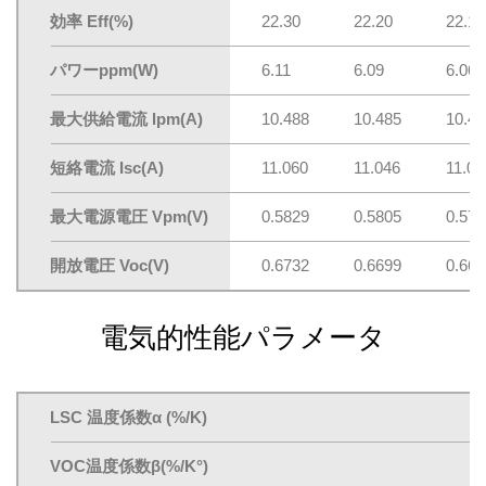
効率 Eff(%)
22.30
22.20
22.10
パワーppm(W)
6.11
6.09
6.06
最大供給電流 lpm(A)
10.488
10.485
10.47
短絡電流 Isc(A)
11.060
11.046
11.03
最大電源電圧 Vpm(V)
0.5829
0.5805
0.578
開放電圧 Voc(V)
0.6732
0.6699
0.668
電気的性能パラメータ
LSC 温度係数α (%/K)
VOC温度係数β(%/K°)