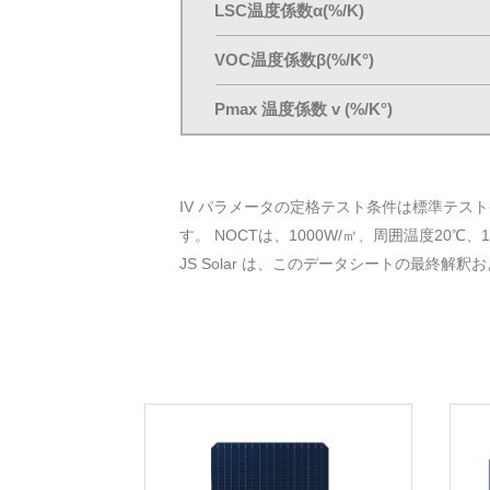
LSC温度係数α(%/K)
VOC温度係数β(%/K°)
Pmax 温度係数 v (%/K°)
IV パラメータの定格テスト条件は標準テスト条件
す。 NOCTは、1000W/㎡、周囲温度2
JS Solar は、このデータシートの最終解