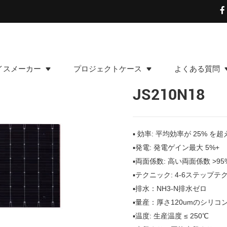
イスメーカー
プロジェクトケース
よくある質問
JS210N18
▪ 効率: 平均効率が 25% を
▪
発電: 発電ゲイン最大 5%+
▪
両面係数: 高い両面係数 >95
▪テクニック
: 4-6ステップテ
▪排水
：NH3-N排水ゼロ
▪
量産：厚さ120umのシリコ
▪温度
: 生産温度 ≤ 250℃