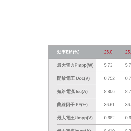
効率Eff
(%)
26.0
25
最大電力Pmpp(W)
5.73
5.
開放電圧 Uoc(V)
0.752
0.
短絡電流 Isc(A)
8.806
8.
曲線因子 FF(%)
86.61
86
最大電圧Umpp(V)
0.682
0.
最大電流Impp(A)
8.410
8.