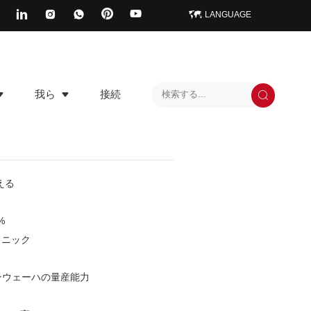
LANGUAGE
我ら
接続
超える
%
クニック
ンウェーハの量産能力