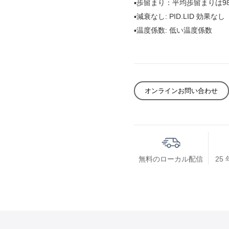
▪
歩留まり：平均歩留まりは9
▪
減衰なし: PID.LID 効果なし
▪温度
係数: 低い温度係数
オンラインお問い合わせ
無料のローカル配信
25