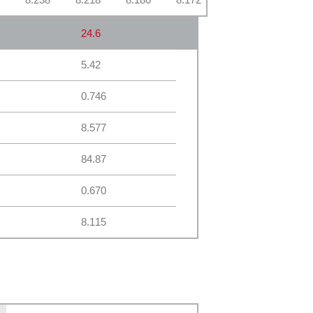
24.6
5.42
0.746
8.577
84.87
0.670
8.115