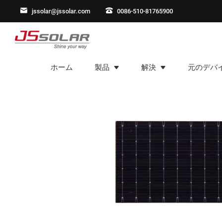
jssolar@jssolar.com
0086-510-81765900
ホーム
製品
解決
元のデバ