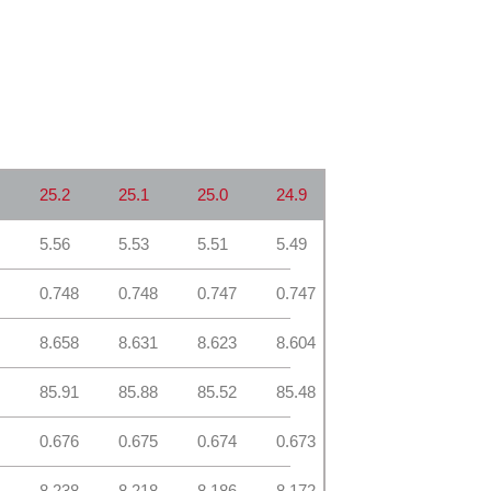
25.2
25.1
25.0
24.9
5.56
5.53
5.51
5.49
8
0.748
0.748
0.747
0.747
2
8.658
8.631
8.623
8.604
0
85.91
85.88
85.52
85.48
7
0.676
0.675
0.674
0.673
1
8.238
8.218
8.186
8.172