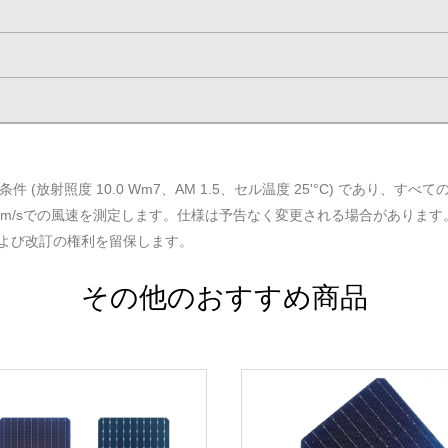
 (放射照度 10.0 Wm7、AM 1.5、セル温度 25'°C) であり、
0℃、1m/sでの風速を測定します。仕様は予告なく変更される場合があります
釈および改訂の権利を留保します。
その他のおすすめ商品