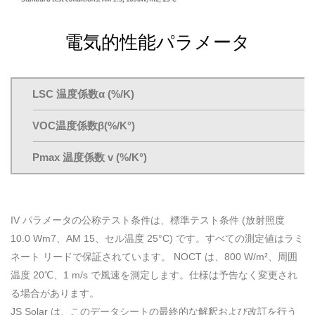
電気的性能パラメータ
LSC 温度係数α (%/K)
VOC温度係数β(%/K°)
Pmax 温度係数 v (%/K°)
IV パラメータの公称テスト条件は、標準テスト条件 (放射照度
10.0 Wm7、AM 15、セル温度 25°C) です。すべての測定値はラミ
ネート リードで保証されています。 NOCT は、800 W/m²、周囲
温度 20℃、1 m/s で風速を測定します。仕様は予告なく変更され
る場合があります。
JS Solar は、このデータシートの最終的な解釈および改訂を行う