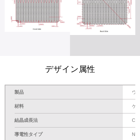
デザイン属性
製品
ウ
材料
ケ
結晶成長法
C
導電性タイプ
N型