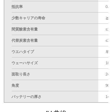
抵抗率
0.
少数キャリアの寿命
≧8
間質酸素含有量
≤13
代替炭素含有量
≤1p
ウエハタイプ
単
ウェーハサイズ
182
面取り長さ
245
角度
90±
バッテリーの厚さ
14