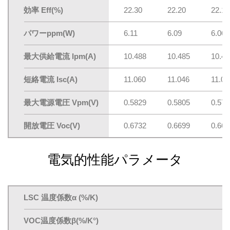
効率 Eff(%)
22.30
22.20
22.10
パワーppm(W)
6.11
6.09
6.06
最大供給電流 lpm(A)
10.488
10.485
10.47
短絡電流 Isc(A)
11.060
11.046
11.03
最大電源電圧 Vpm(V)
0.5829
0.5805
0.578
開放電圧 Voc(V)
0.6732
0.6699
0.668
電気的性能パラメータ
LSC 温度係数α (%/K)
VOC温度係数β(%/K°)