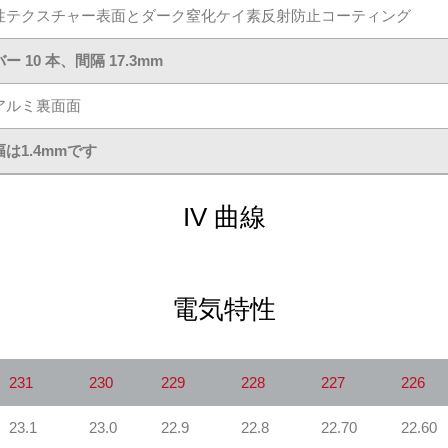
性テクスチャー表面とダーク窒化ケイ素反射防止コーティング
ー 10 本、間隔 17.3mm
アルミ裏面面
は1.4mmです
IV 曲線
電気特性
231
230
229
228
227
226
23.1
23.0
22.9
22.8
22.70
22.60