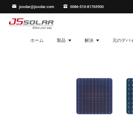
jssolar@jssolar.com
0086-510-81765900
ホーム
製品
解決
元のデバ