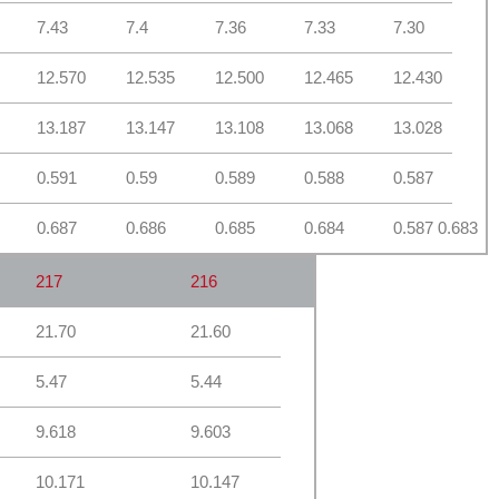
7.43
7.4
7.36
7.33
7.30
12.570
12.535
12.500
12.465
12.430
13.187
13.147
13.108
13.068
13.028
0.591
0.59
0.589
0.588
0.587
0.687
0.686
0.685
0.684
0.587 0.683
217
216
21.70
21.60
5.47
5.44
9.618
9.603
10.171
10.147