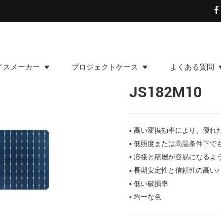
イスメーカー
プロジェクトケース
よくある質問
JS182M10
▪ 高い変換効率により、優れ
▪ 低照度または高温条件下で
▪ 溶接と積層が容易になるよ
▪ 長期安定性と信頼性の高い
▪ 低い破損率
▪ 均一な色