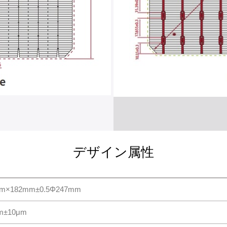
デザイン属性
m×182mm±0.5Φ247mm
m±10μm