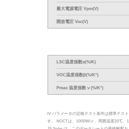
最大電源電圧 Vpm(V)
開放電圧 Voc(V)
LSC温度係数α(%/K)
VOC温度係数β(%/K°)
Pmax 温度係数 v (%/K°)
IV パラメータの定格テスト条件は標準テスト条件
す。 NOCTは、1000W/㎡、周囲温度2
JS Solar は、このデータシートの最終解