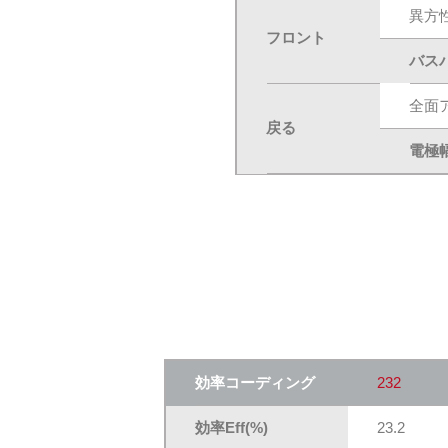
異方
フロント
バスバ
全面
戻る
電極幅
効率コーディング
232
効率Eff(%)
23.2