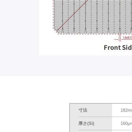
寸法
182m
厚さ(Si)
160μ