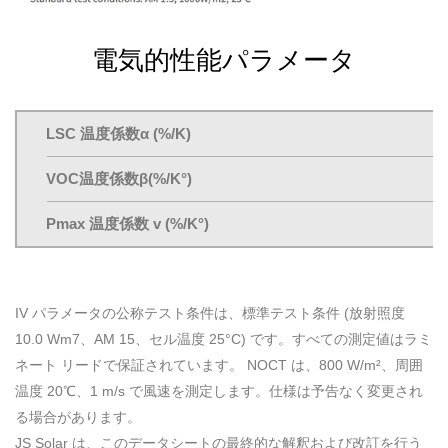
電気的性能パラメータ
LSC 温度係数α (%/K)
VOC温度係数β(%/K°)
Pmax 温度係数 v (%/K°)
IV パラメータの公称テスト条件は、標準テスト条件 (放射照度
10.0 Wm7、AM 15、セル温度 25°C) です。すべての測定値はラミ
ネート リードで保証されています。 NOCT は、800 W/m²、周囲
温度 20℃、1 m/s で風速を測定します。仕様は予告なく変更され
る場合があります。
JS Solar は、このデータシートの最終的な解釈および改訂を行う