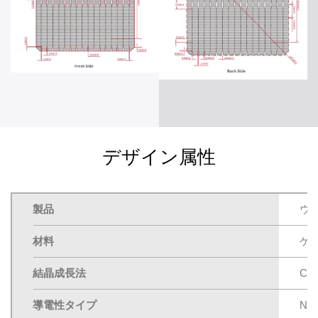
デザイン属性
製品
ウ
材料
ケ
結晶成長法
C
導電性タイプ
N型