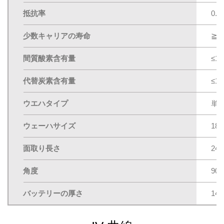
抵抗率
0.
少数キャリアの寿命
≧8
間質酸素含有量
≤13
代替炭素含有量
≤1p
ウエハタイプ
単
ウェーハサイズ
182
面取り長さ
245
角度
90±
バッテリーの厚さ
14