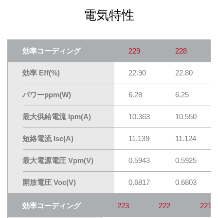
電気特性
効率コーディング
229
228
効率 Eff(%)
22.90
22.80
パワーppm(W)
6.28
6.25
最大供給電流 lpm(A)
10.363
10.550
短絡電流 Isc(A)
11.139
11.124
最大電源電圧 Vpm(V)
0.5943
0.5925
開放電圧 Voc(V)
0.6817
0.6803
効率コーディング
223
222
221