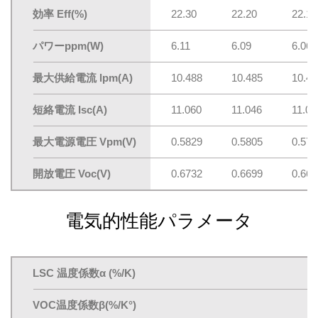
効率 Eff(%)
22.30
22.20
22.10
パワーppm(W)
6.11
6.09
6.06
最大供給電流 lpm(A)
10.488
10.485
10.47
短絡電流 Isc(A)
11.060
11.046
11.03
最大電源電圧 Vpm(V)
0.5829
0.5805
0.578
開放電圧 Voc(V)
0.6732
0.6699
0.668
電気的性能パラメータ
LSC 温度係数α (%/K)
VOC温度係数β(%/K°)