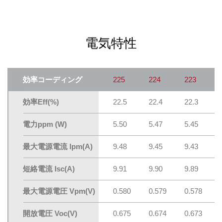
電気特性
効率コーディング
225
224
223
効率Eff(%)
22.5
22.4
22.3
電力ppm (W)
5.50
5.47
5.45
最大電源電流 lpm(A)
9.48
9.45
9.43
短絡電流 Isc(A)
9.91
9.90
9.89
最大電源電圧 Vpm(V)
0.580
0.579
0.578
開放電圧 Voc(V)
0.675
0.674
0.673